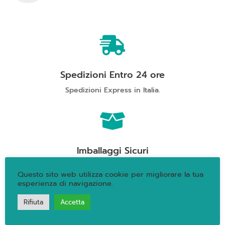
Cremant
di
Jura
Brut

Nature
quantità
Spedizioni Entro 24 ore
Spedizioni Express in Italia.

Imballaggi Sicuri
Prepariamo con cura ogni pacchetto.
Questo sito web utilizza cookie per migliorare la tua
esperienza di navigazione.

Rifiuta
Accetta