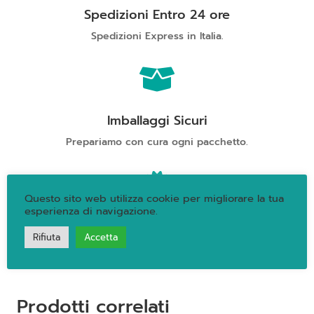
Brut
Spedizioni Entro 24 ore
quantità
Spedizioni Express in Italia.

Imballaggi Sicuri
Prepariamo con cura ogni pacchetto.

Questo sito web utilizza cookie per migliorare la tua
esperienza di navigazione.
Qualità Garantita
Rifiuta
Accetta
Oltre 40 anni di attività e professionalità.
Prodotti correlati