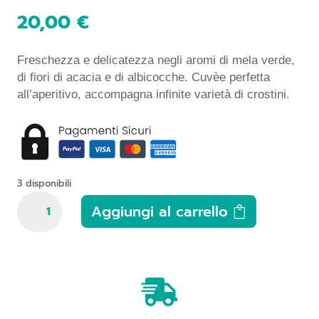
20,00
€
Freschezza e delicatezza negli aromi di mela verde,
di fiori di acacia e di albicocche. Cuvèe perfetta
all’aperitivo, accompagna infinite varietà di crostini.
3 disponibili
Domaine
Aggiungi al carrello
J.
Laurens,
Blanquette
de
Limoux

Le
Moulin