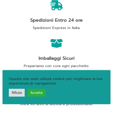
2021

quantità
Spedizioni Entro 24 ore
Spedizioni Express in Italia.

Imballaggi Sicuri
Prepariamo con cura ogni pacchetto.
Questo sito web utilizza cookie per migliorare la tua

esperienza di navigazione.
Rifiuta
Accetta
Qualità Garantita
Oltre 40 anni di attività e professionalità.