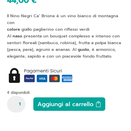
44,00
€
Il Nino Negri Ca’ Brione è un vino bianco di montagna
con
colore
giallo paglierino con riflessi verdi.
Al
naso
presenta un bouquet complesso e intenso con
sentori floreali (sambuco, robinia), frutta a polpa bianca
(pesca, pera), agrumi e ananas. Al
gusto
, è armonico,
elegante, sapido e con un piacevole fondo fruttato.
4 disponibili
Nino
Aggiungi al carrello
Negri,
Valtellina
Ca
Brione