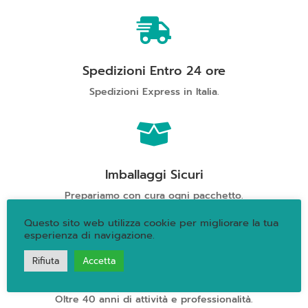
quantità

Spedizioni Entro 24 ore
Spedizioni Express in Italia.

Imballaggi Sicuri
Prepariamo con cura ogni pacchetto.
Questo sito web utilizza cookie per migliorare la tua

esperienza di navigazione.
Rifiuta
Accetta
Qualità Garantita
Oltre 40 anni di attività e professionalità.