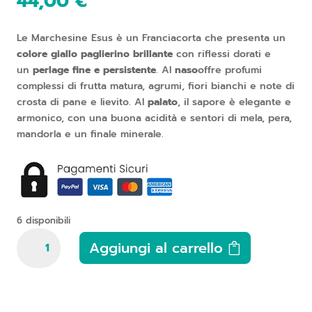
44,00
€
Le Marchesine Esus è un Franciacorta che presenta un
colore giallo paglierino brillante
con riflessi dorati e
un
perlage fine e persistente
. Al
naso
offre profumi
complessi di frutta matura, agrumi, fiori bianchi e note di
crosta di pane e lievito. Al
palato
, il sapore è elegante e
armonico, con una buona acidità e sentori di mela, pera,
mandorla e un finale minerale.
6 disponibili
Le
Aggiungi al carrello
Marchesine,
Esus
Blanc
de