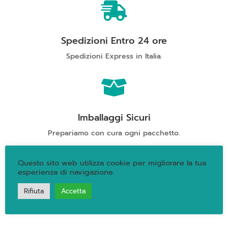
Blancs

Millesimato
2016
quantità
Spedizioni Entro 24 ore
Spedizioni Express in Italia.

Imballaggi Sicuri
Prepariamo con cura ogni pacchetto.

Questo sito web utilizza cookie per migliorare la tua
esperienza di navigazione.
Rifiuta
Accetta
Qualità Garantita
Oltre 40 anni di attività e professionalità.