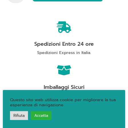
Ama,
Apparita
2021
quantità

Spedizioni Entro 24 ore
Spedizioni Express in Italia.

Imballaggi Sicuri
Prepariamo con cura ogni pacchetto.
Questo sito web utilizza cookie per migliorare la tua
esperienza di navigazione.

Rifiuta
Accetta